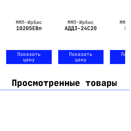
ММП-Ирбис
ММП-Ирбис
ММП
10205ЕВп
АДД3-24С20
М
Показать
Показать
Пок
цену
цену
ц
Просмотренные товары