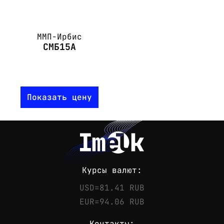
ММП-Ирбис
СМБ15А
Показать цену
Курсы валют:
USD=81.41 RUB
EUR=94.06 RUB
Контакты: