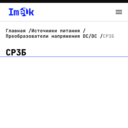
Каталог
Главная
Источники питания
Преобразователи напряжения DC/DC
СР3Б
О нас
СР3Б
Новости
Склад
Контакты
Вход