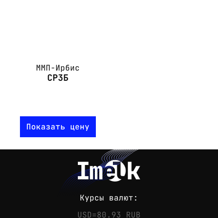
ММП-Ирбис
СР3Б
Показать цену
Курсы валют:
USD=80.93 RUB