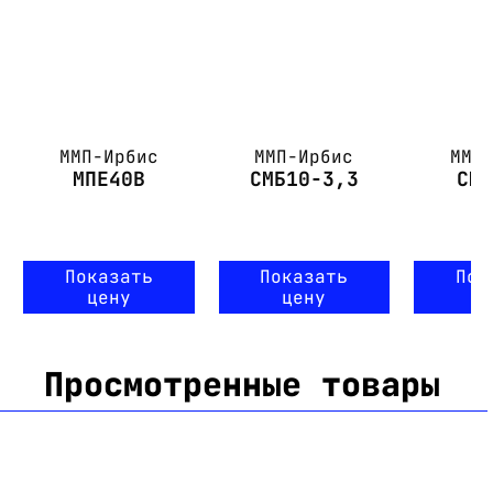
ММП-Ирбис
ММП-Ирбис
ММП
МПЕ40В
СМБ10-3,3
СМ
Показать
Показать
Пок
цену
цену
ц
Просмотренные товары