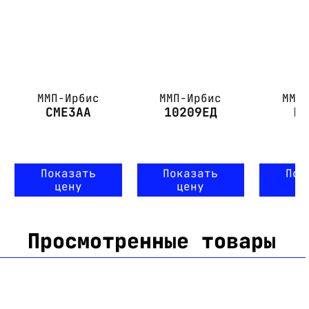
ММП-Ирбис
ММП-Ирбис
ММП
СМЕ3АА
10209ЕД
М
Показать
Показать
Пок
цену
цену
ц
Просмотренные товары