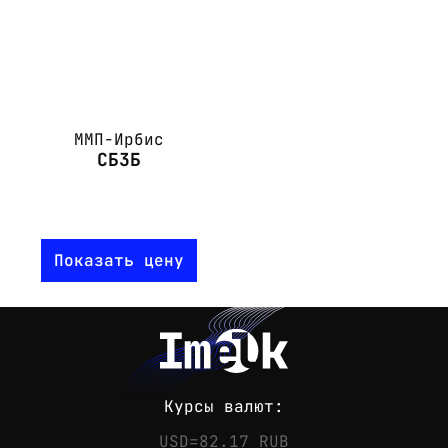
ММП-Ирбис
СБ3Б
Показать цену
Курсы валют:
USD=82.17 RUB