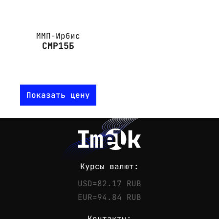
ММП-Ирбис
СМР15Б
Показать цену
Курсы валют:
USD=82.17 RUB
EUR=94.84 RUB
Контакты: