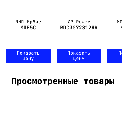
ММП-Ирбис
XP Power
ММП
МПЕ5С
RDC3072S12HK
МП
Показать
Показать
Пок
цену
цену
ц
Просмотренные товары