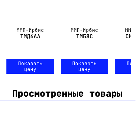
ММП-Ирбис
ММП-Ирбис
ММП
ТМД6АА
ТМБ8С
СМП
Показать
Показать
Пок
цену
цену
ц
Просмотренные товары