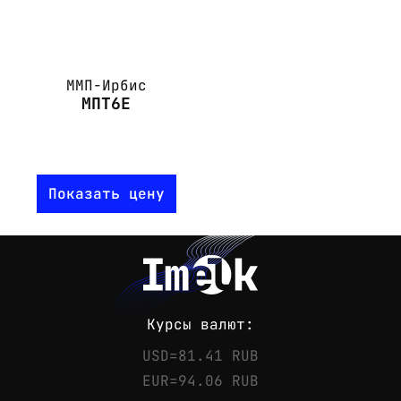
ММП-Ирбис
МПТ6Е
Показать цену
Курсы валют:
USD=81.41 RUB
EUR=94.06 RUB