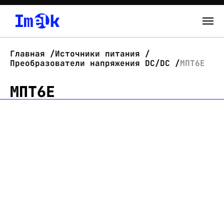
Каталог
Главная
Источники питания
Преобразователи напряжения DC/DC
МПТ6Е
О нас
МПТ6Е
Новости
Склад
Контакты
Вход