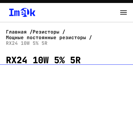
Каталог
Главная
Резисторы
Мощные постоянные резисторы
О нас
RX24 10W 5% 5R
RX24 10W 5% 5R
Новости
Склад
Контакты
Вход