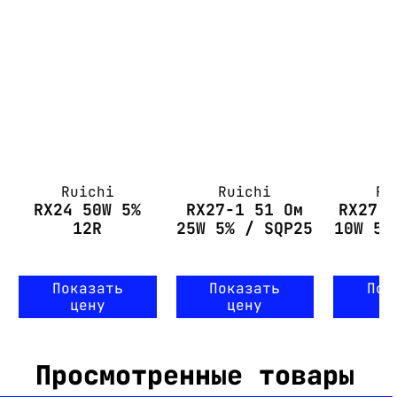
Ruichi
Ruichi
Ru
RX24 50W 5%
RX27-1 51 Ом
RX27-
12R
25W 5% / SQP25
10W 5%
Показать
Показать
Пок
цену
цену
ц
Просмотренные товары