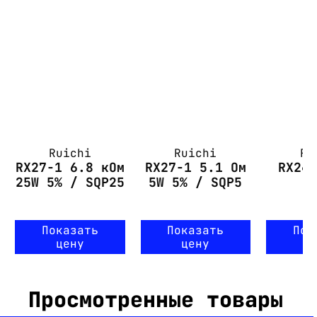
Ruichi
Ruichi
Ru
RX27-1 6.8 кОм
RX27-1 5.1 Ом
RX24
25W 5% / SQP25
5W 5% / SQP5
Показать
Показать
Пок
цену
цену
ц
Просмотренные товары