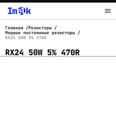
Каталог
Главная
Резисторы
Мощные постоянные резисторы
О нас
RX24 50W 5% 470R
RX24 50W 5% 470R
Новости
Склад
Контакты
Вход