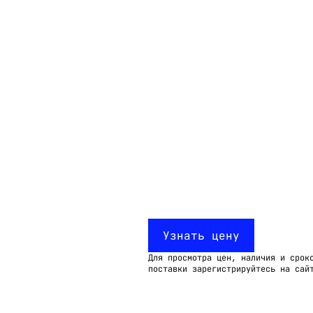
Email:
imelk@imelk.ru
USD($)
EUR(€)
RUB(₽)
Узнать цену
Для просмотра цен, наличия и срок
поставки зарегистрируйтесь на сай