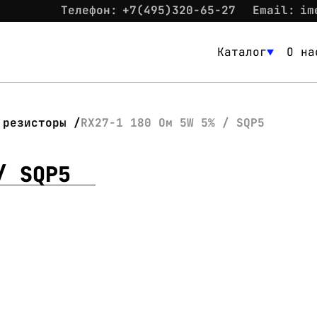
Телефон:
+7(495)320-65-27
Email:
im
Каталог
О на
Каталог
О нас
 резисторы
RX27-1 180 Ом 5W 5% / SQP5
Новости
/ SQP5
Склад
Контакты
Вход
Контакты
Телефон:
+7(495)320-65-27