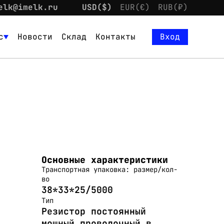
elk@imelk.ru
USD($)
EUR(€)
RUB(₽)
с
Новости
Склад
Контакты
Вход
Основные характеристики
Транспортная упаковка: размер/кол-
во
38*33*25/5000
Тип
Резистор постоянный
мощный проволочный в