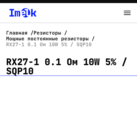
Каталог
Главная
Резисторы
Мощные постоянные резисторы
О нас
RX27-1 0.1 Ом 10W 5% / SQP10
RX27-1 0.1 Ом 10W 5% /
Новости
SQP10
Склад
Контакты
Вход