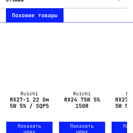
Похожие товары
Ruichi
Ruichi
Ru
RX27-1 22 Ом
RX24 75W 5%
RX27-
5W 5% / SQP5
150R
5W 5%
Показать
Показать
Пок
цену
цену
ц