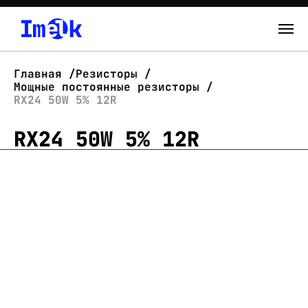
Каталог
Главная
Резисторы
Мощные постоянные резисторы
О нас
RX24 50W 5% 12R
RX24 50W 5% 12R
Новости
Склад
Контакты
Вход