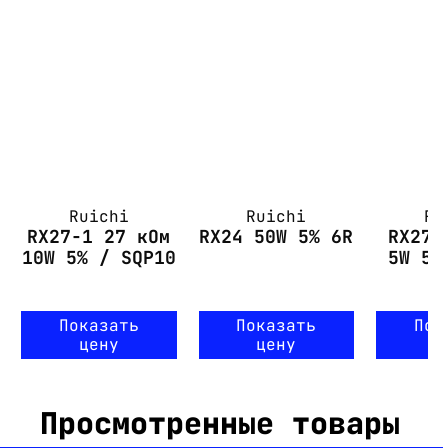
Ruichi
Ruichi
Ru
RX27-1 27 кОм
RX24 50W 5% 6R
RX27-
10W 5% / SQP10
5W 5%
Показать
Показать
Пок
цену
цену
ц
Просмотренные товары