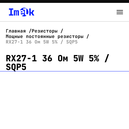
Каталог
Главная
Резисторы
Мощные постоянные резисторы
О нас
RX27-1 36 Ом 5W 5% / SQP5
RX27-1 36 Ом 5W 5% /
Новости
SQP5
Склад
Контакты
Вход