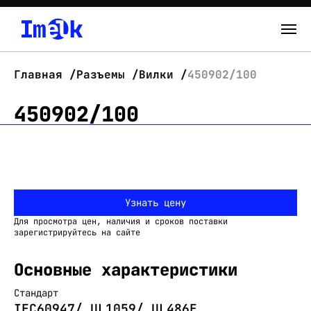
Каталог
Главная
Разъемы
Вилки
450902/100
О нас
450902/100
Новости
Склад
Узнать цену
Контакты
Для просмотра цен, наличия и сроков поставки
Вход
зарегистрируйтесь на сайте
Основные характеристики
Стандарт
IEC60947/ UL1059/ UL486E