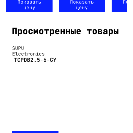
Показать
Показать
Пок
цену
цену
ц
Просмотренные товары
SUPU
Electronics
TCPDB2.5-6-GY