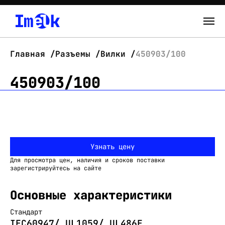
Каталог
Главная
Разъемы
Вилки
450903/100
О нас
450903/100
Новости
Склад
Узнать цену
Контакты
Для просмотра цен, наличия и сроков поставки
Вход
зарегистрируйтесь на сайте
Основные характеристики
Стандарт
IEC60947/ UL1059/ UL486E