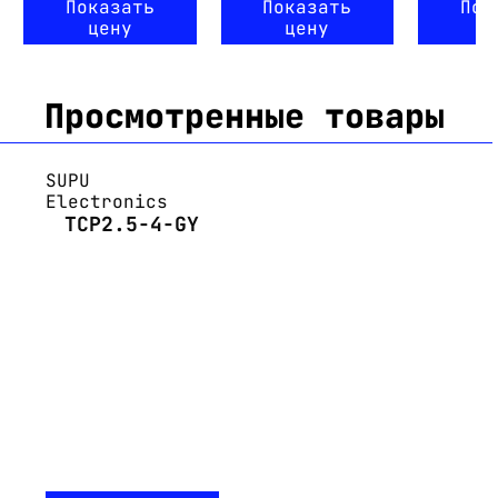
Показать
Показать
Пок
цену
цену
ц
Просмотренные товары
SUPU
Electronics
TCP2.5-4-GY