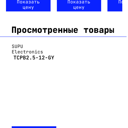
Показать
Показать
Пок
цену
цену
ц
Просмотренные товары
SUPU
Electronics
TCPB2.5-12-GY