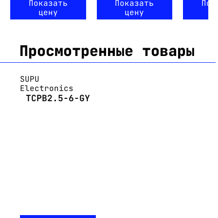
Показать
Показать
Пок
цену
цену
ц
Просмотренные товары
SUPU
Electronics
TCPB2.5-6-GY