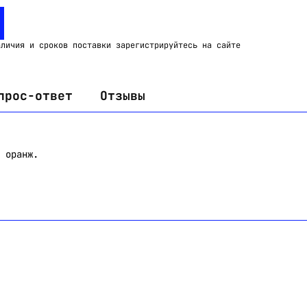
Email:
imelk@imelk.ru
USD($)
EUR(€)
RUB(₽)
аличия и сроков поставки зарегистрируйтесь на сайте
прос-ответ
Отзывы
 оранж.