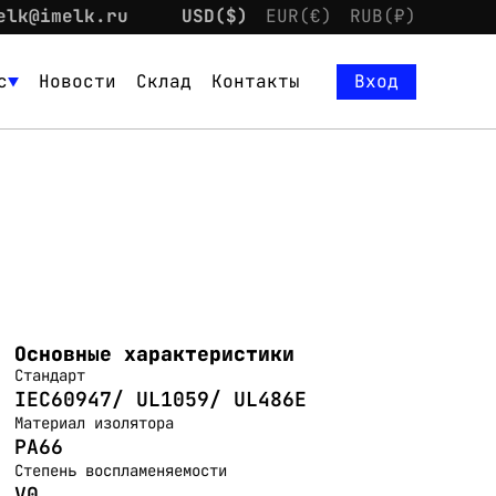
elk@imelk.ru
USD($)
EUR(€)
RUB(₽)
с
Новости
Склад
Контакты
Вход
Основные характеристики
Стандарт
IEC60947/ UL1059/ UL486E
Материал изолятора
PA66
Степень воспламеняемости
V0