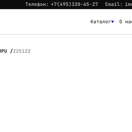
Телефон:
+7(495)320-65-27
Email:
im
Каталог
О на
Каталог
О нас
UPU
225122
Новости
Склад
Контакты
Вход
Контакты
Телефон:
+7(495)320-65-27