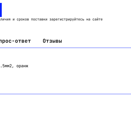
Email:
imelk@imelk.ru
USD($)
EUR(€)
RUB(₽)
аличия и сроков поставки зарегистрируйтесь на сайте
прос-ответ
Отзывы
.5мм2, оранж