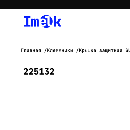
Главная
Клеммники
Крышка защитная S
225132