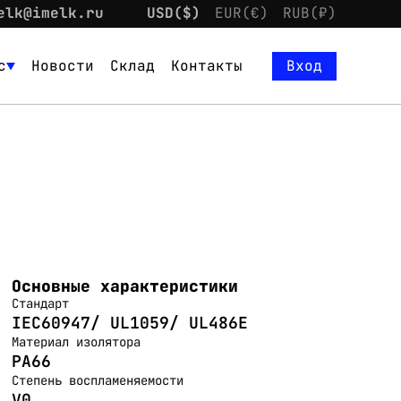
elk@imelk.ru
USD($)
EUR(€)
RUB(₽)
с
Новости
Склад
Контакты
Вход
Основные характеристики
Стандарт
IEC60947/ UL1059/ UL486E
Материал изолятора
PA66
Степень воспламеняемости
V0