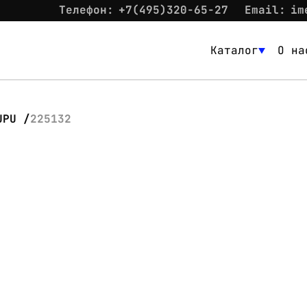
Телефон:
+7(495)320-65-27
Email:
im
Каталог
О на
Каталог
О нас
UPU
225132
Новости
Склад
Контакты
Вход
Контакты
Телефон:
+7(495)320-65-27