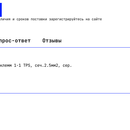
Email:
imelk@imelk.ru
USD($)
EUR(€)
RUB(₽)
аличия и сроков поставки зарегистрируйтесь на сайте
прос-ответ
Отзывы
клемм 1-1 TPS, сеч.2.5мм2, сер.