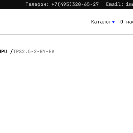
Телефон:
+7(495)320-65-27
Email:
im
Каталог
О на
Каталог
О нас
UPU
TPS2.5-2-GY-EA
Новости
Склад
Контакты
Вход
Контакты
Телефон:
+7(495)320-65-27