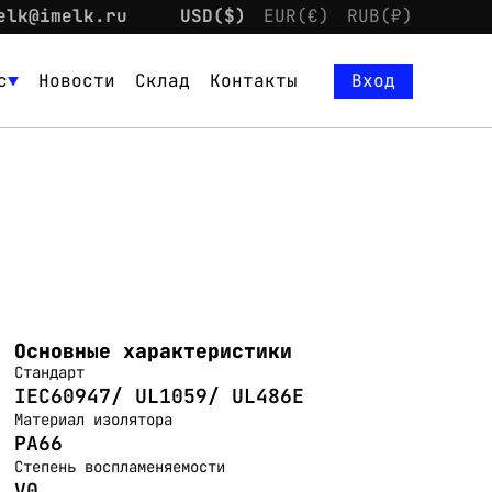
elk@imelk.ru
USD($)
EUR(€)
RUB(₽)
с
Новости
Склад
Контакты
Вход
Основные характеристики
Стандарт
IEC60947/ UL1059/ UL486E
Материал изолятора
PA66
Степень воспламеняемости
V0