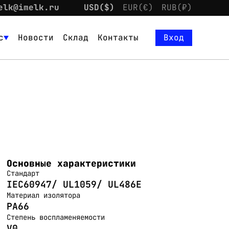
elk@imelk.ru
USD($)
EUR(€)
RUB(₽)
с
Новости
Склад
Контакты
Вход
Основные характеристики
Стандарт
IEC60947/ UL1059/ UL486E
Материал изолятора
PA66
Степень воспламеняемости
V0