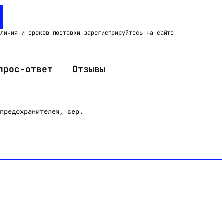
Email:
imelk@imelk.ru
USD($)
EUR(€)
RUB(₽)
аличия и сроков поставки зарегистрируйтесь на сайте
прос-ответ
Отзывы
предохранителем, сер.