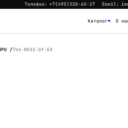
Телефон:
+7(495)320-65-27
Email:
im
Каталог
О на
Каталог
О нас
UPU
TU4-HESI-GY-EA
Новости
Склад
Контакты
Вход
Контакты
Телефон:
+7(495)320-65-27