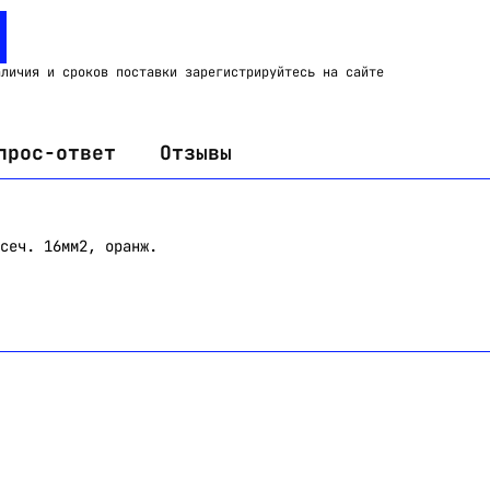
Email:
imelk@imelk.ru
USD($)
EUR(€)
RUB(₽)
аличия и сроков поставки зарегистрируйтесь на сайте
прос-ответ
Отзывы
сеч. 16мм2, оранж.