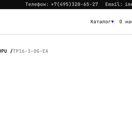
Телефон:
+7(495)320-65-27
Email:
im
Каталог
О на
Каталог
О нас
UPU
TP16-3-OG-EA
Новости
Склад
Контакты
Вход
Контакты
Телефон:
+7(495)320-65-27