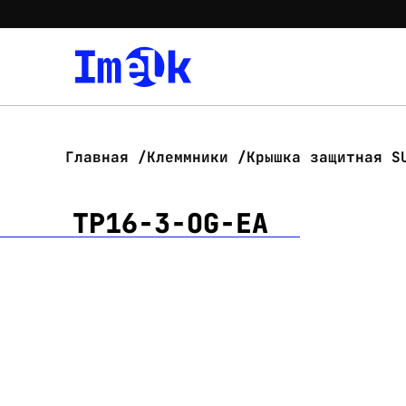
Главная
Клеммники
Крышка защитная S
TP16-3-OG-EA