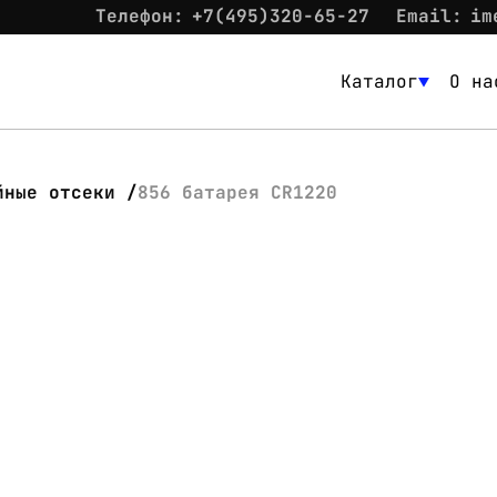
Телефон:
+7(495)320-65-27
Email:
im
Каталог
О на
Каталог
О нас
йные отсеки
856 батарея CR1220
Новости
Склад
Контакты
Вход
Контакты
Телефон:
+7(495)320-65-27