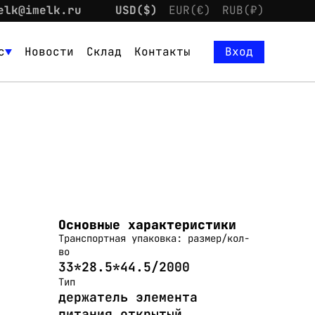
elk@imelk.ru
USD($)
EUR(€)
RUB(₽)
с
Новости
Склад
Контакты
Вход
Основные характеристики
Транспортная упаковка: размер/кол-
во
33*28.5*44.5/2000
Тип
держатель элемента
питания открытый