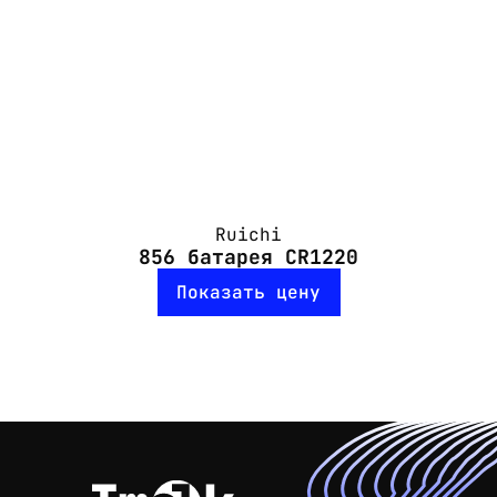
Ruichi
856 батарея CR1220
Показать цену