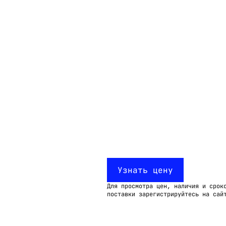
Email:
imelk@imelk.ru
USD($)
EUR(€)
RUB(₽)
Узнать цену
Для просмотра цен, наличия и срок
поставки зарегистрируйтесь на сай