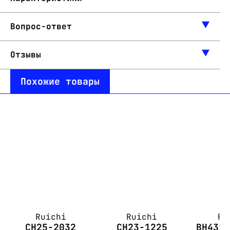
Вопрос-ответ
Отзывы
Похожие товары
Ruichi
Ruichi
Ru
CH25-2032
CH23-1225
BH431