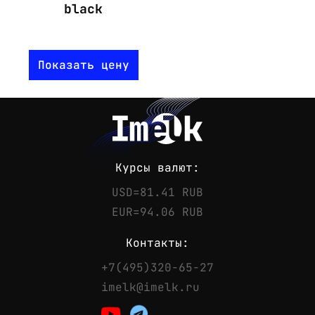
black
Показать цену
Курсы валют:
USD=81.41 RUB
EUR=94.06 RUB
Контакты:
+7(495)320-65-27
Контакты
imelk@imelk.ru
Телефон:
+7(495)320-65-27