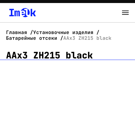
Каталог
Главная
Установочные изделия
Батарейные отсеки
AAx3 ZH215 black
О нас
AAx3 ZH215 black
Новости
Склад
Контакты
Вход