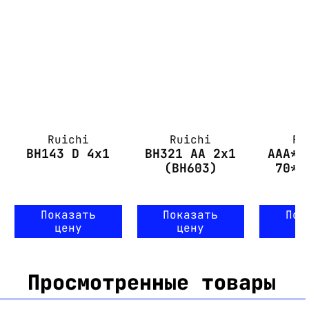
Ruichi
Ruichi
Ru
BH143 D 4x1
BH321 AA 2x1
AAA*2
(BH603)
70*3
Показать
Показать
Пок
цену
цену
ц
Просмотренные товары