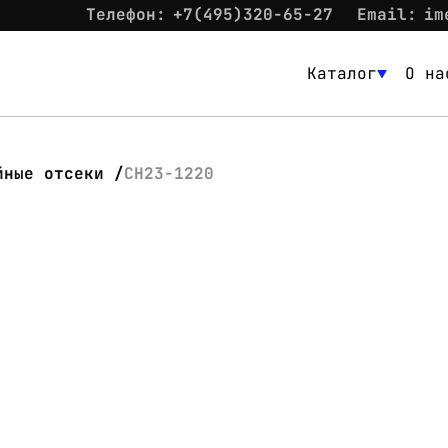
Телефон:
+7(495)320-65-27
Email:
im
Каталог
О на
Каталог
О нас
йные отсеки
CH23-1220
Новости
Склад
Контакты
Вход
Контакты
Телефон:
+7(495)320-65-27