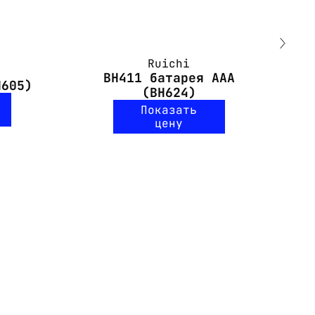
Ruichi
BH411 батарея ААА
H605)
(BH624)
Показать
цену