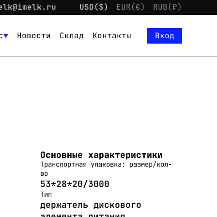
elk@imelk.ru
USD($)
EUR(€)
RUB(₽)
с
Новости
Склад
Контакты
Вход
Основные характеристики
Транспортная упаковка: размер/кол-
во
53*28*20/3000
Тип
держатель дискового
элемента питания