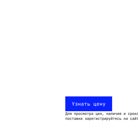
Email:
imelk@imelk.ru
USD($)
EUR(€)
RUB(₽)
Узнать цену
Для просмотра цен, наличия и срок
поставки зарегистрируйтесь на сай