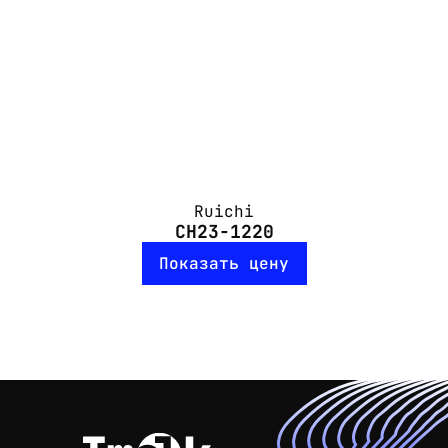
Ruichi
CH23-1220
Показать цену