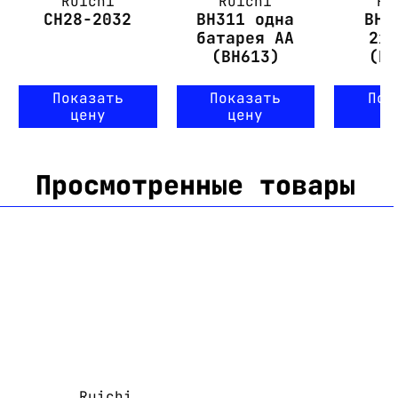
Ruichi
Ruichi
Ru
CH28-2032
BH311 одна
BH3
батарея АА
2x
(BH613)
(B
Показать
Показать
Пок
цену
цену
ц
Просмотренные товары
Ruichi