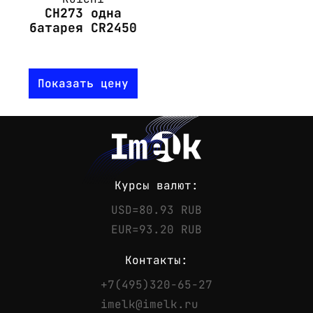
CH273 одна
батарея CR2450
Показать цену
Курсы валют:
USD=80.93 RUB
EUR=93.20 RUB
Контакты:
+7(495)320-65-27
Контакты
imelk@imelk.ru