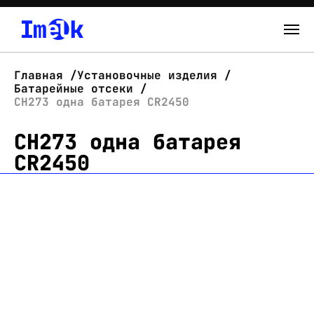
Каталог
Главная
Установочные изделия
Батарейные отсеки
О нас
CH273 одна батарея CR2450
CH273 одна батарея
Новости
CR2450
Склад
Контакты
Вход