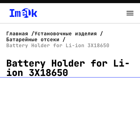
Каталог
Главная
Установочные изделия
Батарейные отсеки
О нас
Battery Holder for Li-ion 3X18650
Battery Holder for Li-
Новости
ion 3X18650
Склад
Контакты
Вход