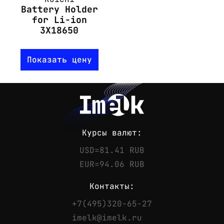
Battery Holder
for Li-ion
3X18650
Показать цену
Курсы валют:
USD=81.41 RUB
EUR=94.06 RUB
Контакты:
+7(495)320-65-27
Контакты
imelk@imelk.ru