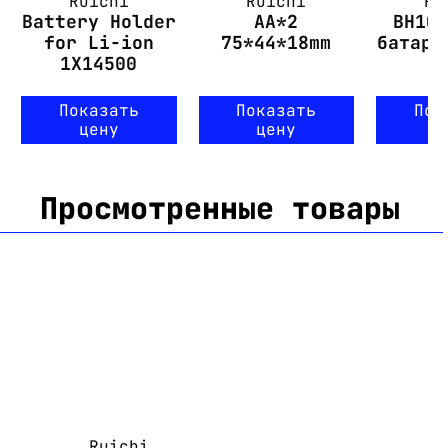
Ruichi
Ruichi
Ru
Battery Holder
AA*2
BH10
for Li-ion
75*44*18mm
батаре
1X14500
Показать
Показать
Пок
цену
цену
ц
Просмотренные товары
Ruichi