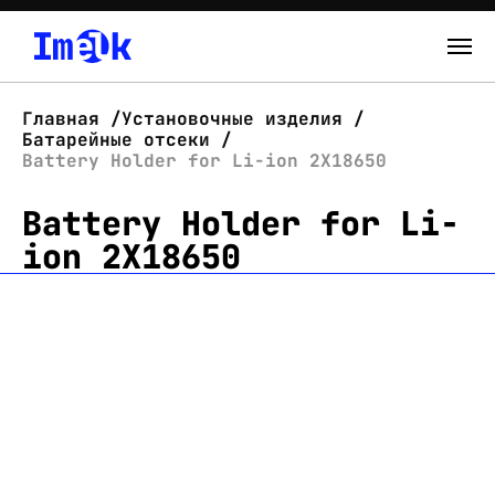
Каталог
Главная
Установочные изделия
Батарейные отсеки
О нас
Battery Holder for Li-ion 2X18650
Battery Holder for Li-
Новости
ion 2X18650
Склад
Контакты
Вход