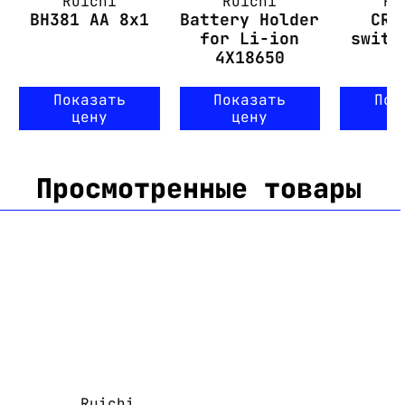
Ruichi
Ruichi
Ru
BH381 AA 8x1
Battery Holder
CR2
for Li-ion
switc
4X18650
Показать
Показать
Пок
цену
цену
ц
Просмотренные товары
Ruichi