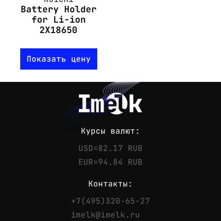
Battery Holder
for Li-ion
2X18650
Показать цену
Курсы валют:
USD=82.17 RUB
EUR=94.84 RUB
Контакты:
+7(495)320-65-27
Контакты
imelk@imelk.ru