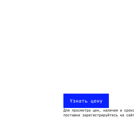
Email:
imelk@imelk.ru
USD($)
EUR(€)
RUB(₽)
Узнать цену
Для просмотра цен, наличия и срок
поставки зарегистрируйтесь на сай