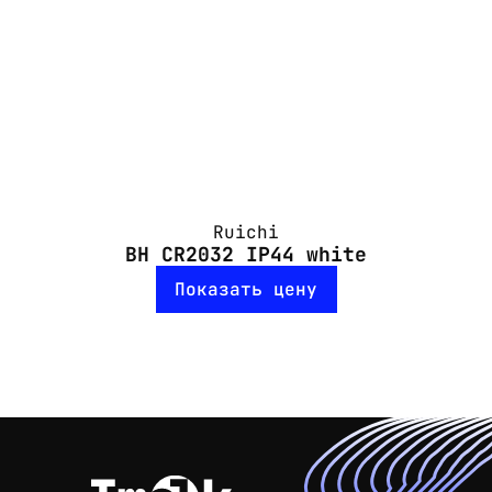
Ruichi
BH CR2032 IP44 white
Показать цену