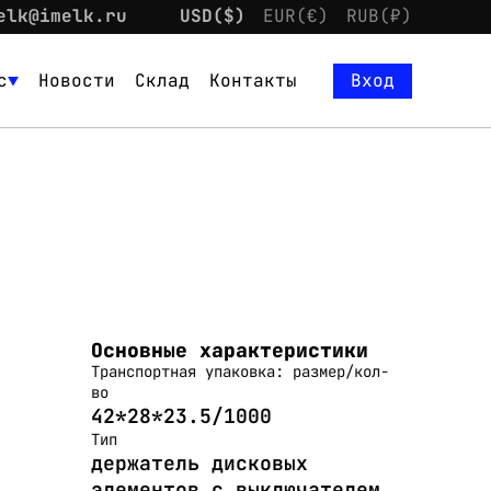
elk@imelk.ru
USD($)
EUR(€)
RUB(₽)
с
Новости
Склад
Контакты
Вход
Основные характеристики
Транспортная упаковка: размер/кол-
во
42*28*23.5/1000
Тип
держатель дисковых
элементов с выключателем