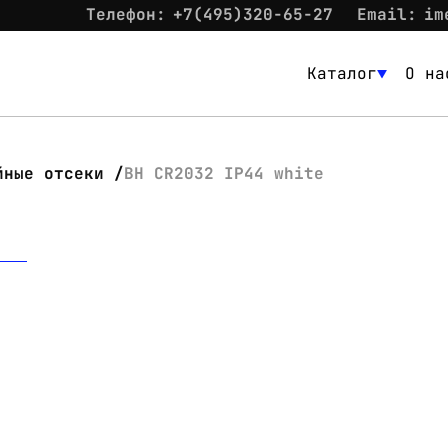
Телефон:
+7(495)320-65-27
Email:
im
Каталог
О на
Каталог
О нас
йные отсеки
BH CR2032 IP44 white
Новости
Склад
Контакты
Вход
Контакты
Телефон:
+7(495)320-65-27