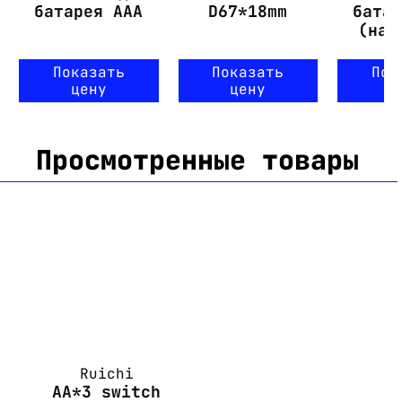
батарея AAA
D67*18mm
бата
(на 
Показать
Показать
Пок
цену
цену
ц
Просмотренные товары
Ruichi
AA*3 switch