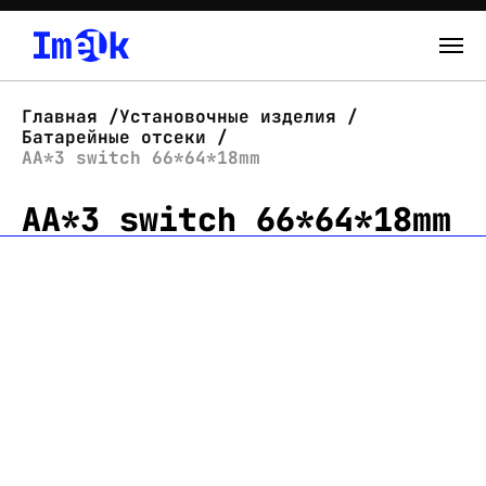
Каталог
Главная
Установочные изделия
Батарейные отсеки
О нас
AA*3 switch 66*64*18mm
AA*3 switch 66*64*18mm
Новости
Склад
Контакты
Вход