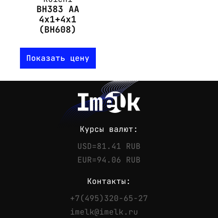
BH383 AA
4x1+4x1
(BH608)
Показать цену
Курсы валют:
USD=81.41 RUB
EUR=94.06 RUB
Контакты:
+7(495)320-65-27
Контакты
imelk@imelk.ru