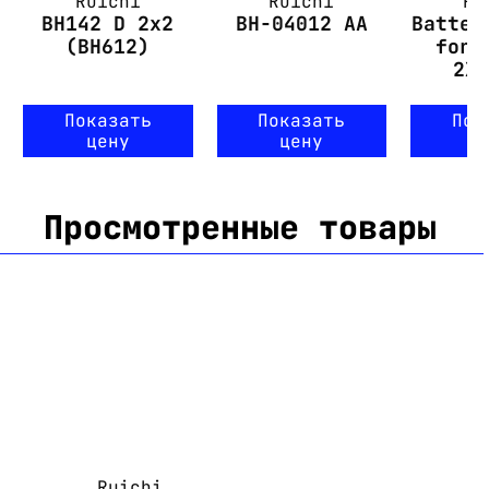
Ruichi
Ruichi
Ru
BH142 D 2x2
BH-04012 AA
Batter
(BH612)
for 
2X
Показать
Показать
Пок
цену
цену
ц
Просмотренные товары
Ruichi