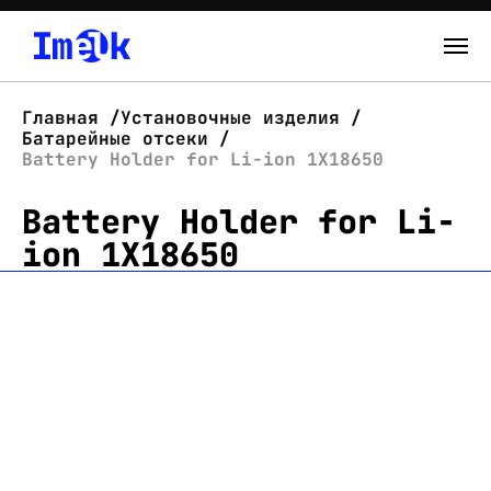
Каталог
Главная
Установочные изделия
Батарейные отсеки
О нас
Battery Holder for Li-ion 1X18650
Battery Holder for Li-
Новости
ion 1X18650
Склад
Контакты
Вход