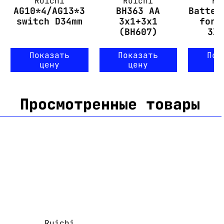
Ruichi
Ruichi
Ru
AG10*4/AG13*3
BH363 AA
Batter
switch D34mm
3x1+3x1
for 
(BH607)
3X
Показать
Показать
Пок
цену
цену
ц
Просмотренные товары
Ruichi