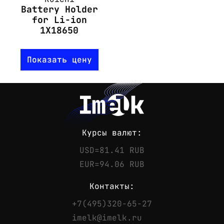
Battery Holder
for Li-ion
1X18650
Показать цену
Курсы валют:
USD=81.41 RUB
EUR=94.06 RUB
Контакты:
+7(495)320-65-27
Контакты
imelk@imelk.ru