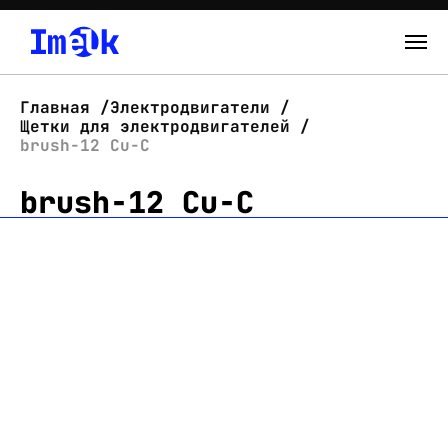
Каталог
Главная
Электродвигатели
Щетки для электродвигателей
О нас
brush-12 Cu-C
brush-12 Cu-C
Новости
Склад
Контакты
Вход