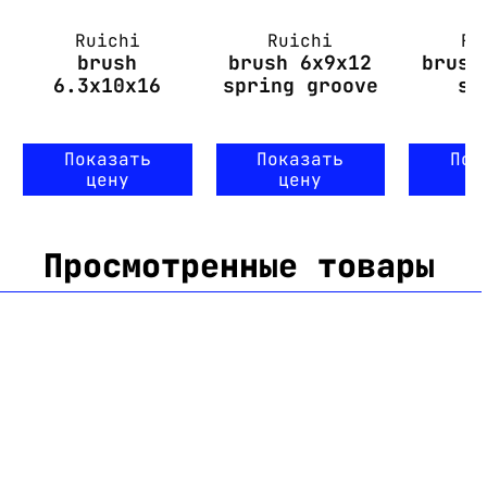
Ruichi
Ruichi
Ru
brush
brush 6x9x12
brush
6.3x10x16
spring groove
sp
Показать
Показать
Пок
цену
цену
ц
Просмотренные товары