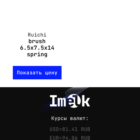
Ruichi
brush
6.5x7.5x14
spring
Показать цену
Курсы валют:
USD=81.41 RUB
EUR=94.06 RUB