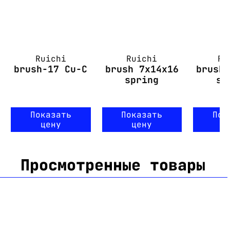
Ruichi
Ruichi
Ru
brush-17 Cu-C
brush 7x14x16
brush
spring
sp
Показать
Показать
Пок
цену
цену
ц
Просмотренные товары