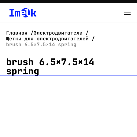
Каталог
Главная
Электродвигатели
Щетки для электродвигателей
О нас
brush 6.5×7.5×14 spring
brush 6.5×7.5×14
Новости
spring
Склад
Контакты
Вход