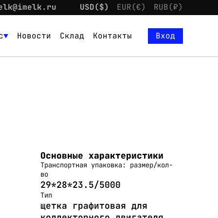
elk@imelk.ru
USD($)
EUR(€)
RUB(₽)
с
Новости
Склад
Контакты
Вход
Основные характеристики
Транспортная упаковка: размер/кол-
во
29*28*23.5/5000
Тип
щетка графитовая для
коллекторного двигателя