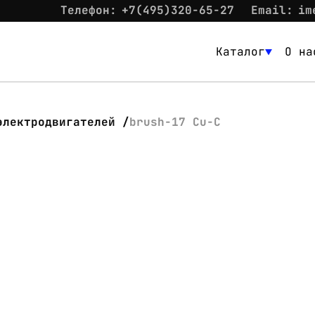
Телефон:
+7(495)320-65-27
Email:
im
Каталог
О на
Каталог
О нас
электродвигателей
brush-17 Cu-C
Новости
Склад
Контакты
Вход
Контакты
Телефон:
+7(495)320-65-27