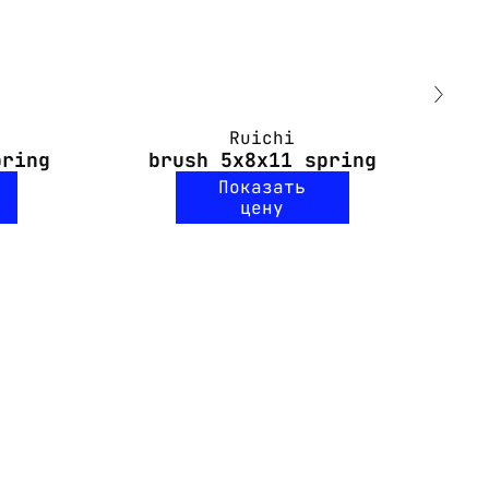
Ruichi
pring
brush 5x8x11 spring
b
Показать
цену