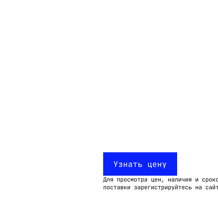
Email:
imelk@imelk.ru
USD($)
EUR(€)
RUB(₽)
Узнать цену
Для просмотра цен, наличия и срок
поставки зарегистрируйтесь на сай