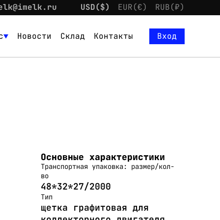
elk@imelk.ru
USD($)
EUR(€)
RUB(₽)
с
Новости
Склад
Контакты
Вход
Основные характеристики
Транспортная упаковка: размер/кол-
во
48*32*27/2000
Тип
щетка графитовая для
коллекторного двигателя