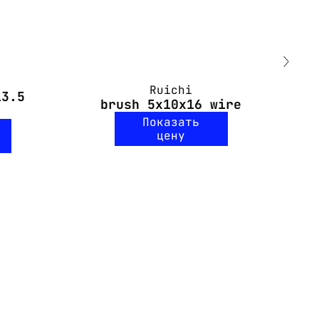
Ruichi
13.5
brush 5x10x16 wire
Показать
цену