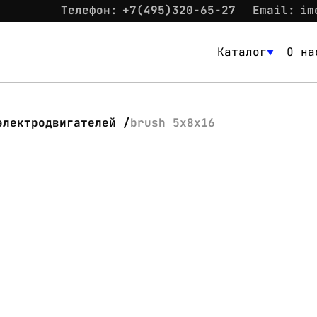
Телефон:
+7(495)320-65-27
Email:
im
Каталог
О на
Каталог
О нас
электродвигателей
brush 5x8x16
Новости
Склад
Контакты
Вход
Контакты
Телефон:
+7(495)320-65-27