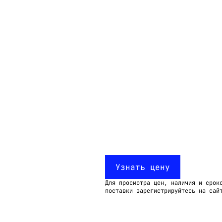
Email:
imelk@imelk.ru
USD($)
EUR(€)
RUB(₽)
Узнать цену
Для просмотра цен, наличия и срок
поставки зарегистрируйтесь на сай