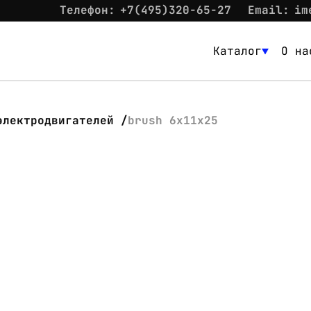
Телефон:
+7(495)320-65-27
Email:
im
Каталог
О на
Каталог
О нас
электродвигателей
brush 6x11x25
Новости
Склад
Контакты
Вход
Контакты
Телефон:
+7(495)320-65-27