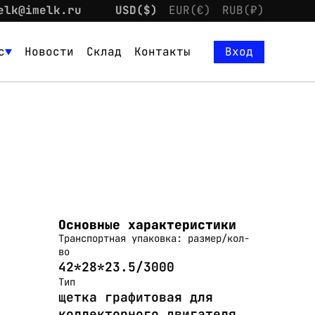
elk@imelk.ru
USD($)
EUR(€)
RUB(₽)
с
Новости
Склад
Контакты
Вход
Основные характеристики
Транспортная упаковка: размер/кол-
во
42*28*23.5/3000
Тип
щетка графитовая для
коллекторного двигателя