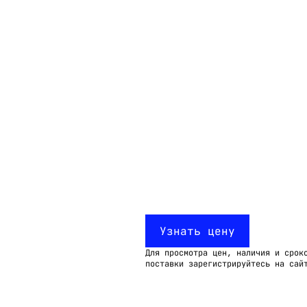
Email:
imelk@imelk.ru
USD($)
EUR(€)
RUB(₽)
Узнать цену
Для просмотра цен, наличия и срок
поставки зарегистрируйтесь на сай