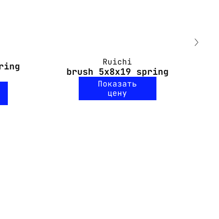
Ruichi
ring
brush 5x8x19 spring
br
Показать
цену