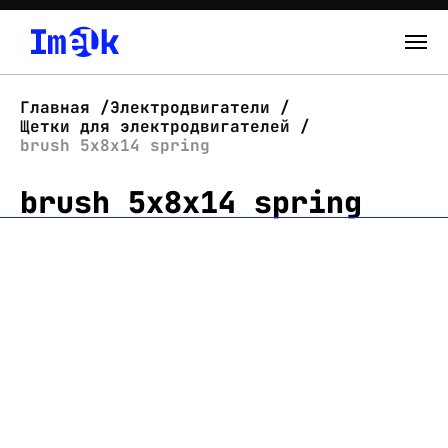
Каталог
Главная
Электродвигатели
Щетки для электродвигателей
О нас
brush 5x8x14 spring
brush 5x8x14 spring
Новости
Склад
Контакты
Вход