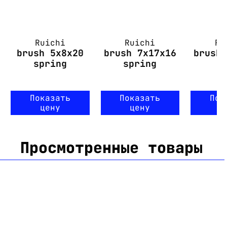
Ruichi
Ruichi
Ru
brush 5x8x20
brush 7x17x16
brush
spring
spring
w
Показать
Показать
Пок
цену
цену
ц
Просмотренные товары