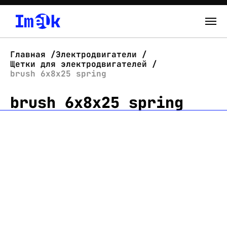
Каталог
Главная
Электродвигатели
Щетки для электродвигателей
О нас
brush 6x8x25 spring
brush 6x8x25 spring
Новости
Склад
Контакты
Вход