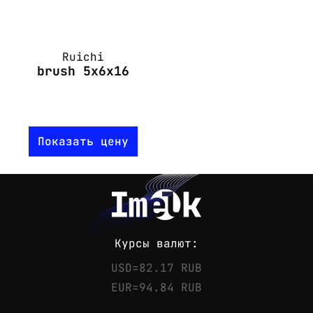
Ruichi
brush 5x6x16
Показать цену
Курсы валют:
USD=82.17 RUB
EUR=94.84 RUB