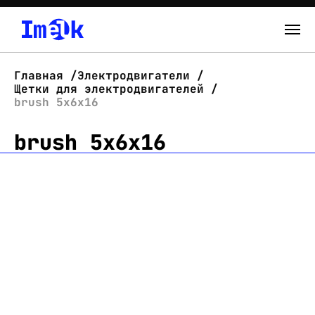
Каталог
Главная
Электродвигатели
Щетки для электродвигателей
О нас
brush 5x6x16
brush 5x6x16
Новости
Склад
Контакты
Вход