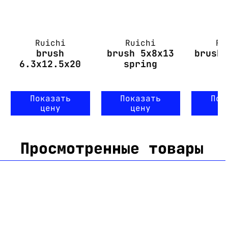
Ruichi
Ruichi
Ru
brush
brush 5x8x13
brush
6.3x12.5x20
spring
w
Показать
Показать
Пок
цену
цену
ц
Просмотренные товары