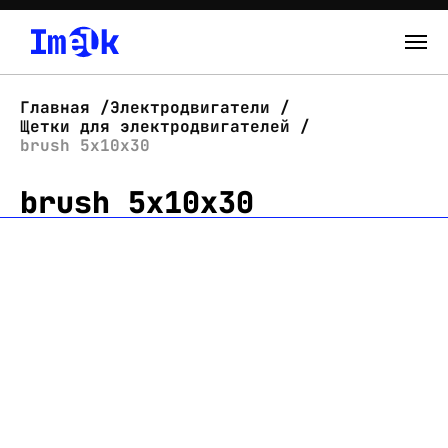
Каталог
Главная
Электродвигатели
Щетки для электродвигателей
О нас
brush 5x10x30
brush 5x10x30
Новости
Склад
Контакты
Вход