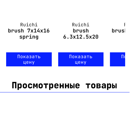
Ruichi
Ruichi
Ru
brush 7x14x16
brush
brush
spring
6.3x12.5x20
Показать
Показать
Пок
цену
цену
ц
Просмотренные товары