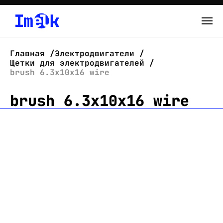
Каталог
Главная
Электродвигатели
Щетки для электродвигателей
О нас
brush 6.3x10x16 wire
brush 6.3x10x16 wire
Новости
Склад
Контакты
Вход