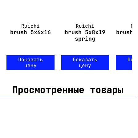
Ruichi
Ruichi
Ru
brush 5x6x16
brush 5x8x19
brush 
spring
w
Показать
Показать
Пок
цену
цену
ц
Просмотренные товары