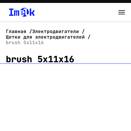
Каталог
Главная
Электродвигатели
Щетки для электродвигателей
О нас
brush 5x11x16
brush 5x11x16
Новости
Склад
Контакты
Вход