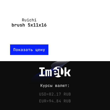
Ruichi
brush 5x11x16
Показать цену
Курсы валют:
USD=82.17 RUB
EUR=94.84 RUB