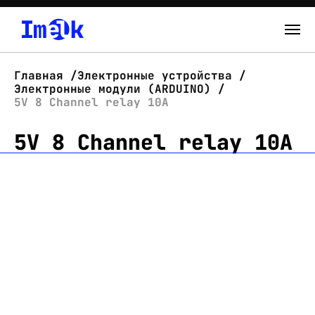
Каталог
Главная
Электронные устройства
Электронные модули (ARDUINO)
О нас
5V 8 Channel relay 10A
5V 8 Channel relay 10A
Новости
Склад
Контакты
Вход