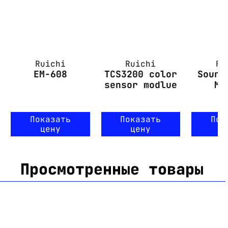
Ruichi
Ruichi
Ru
EM-608
TCS3200 color
Sound
sensor modlue
Mo
Показать
Показать
Пок
цену
цену
ц
Просмотренные товары