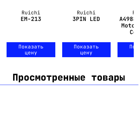
Ruichi
Ruichi
Ru
EM-213
3PIN LED
A4988
Motor
Co
Показать
Показать
Пок
цену
цену
ц
Просмотренные товары