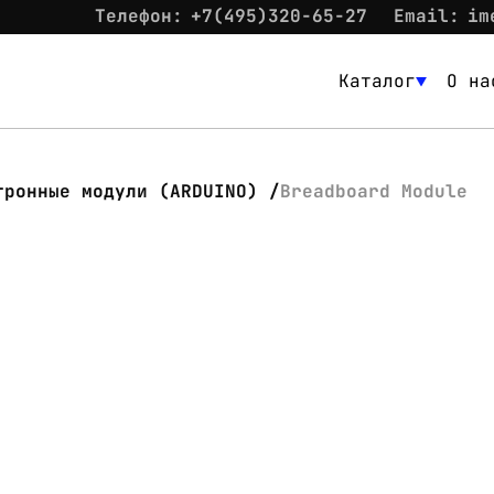
Телефон:
+7(495)320-65-27
Email:
im
Каталог
О на
Каталог
О нас
тронные модули (ARDUINO)
Breadboard Module
Новости
Склад
Контакты
Вход
Контакты
Телефон:
+7(495)320-65-27