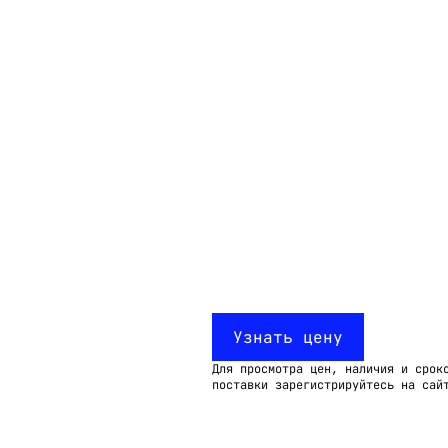
Email:
imelk@imelk.ru
USD($)
EUR(€)
RUB(₽)
Узнать цену
Для просмотра цен, наличия и срок
поставки зарегистрируйтесь на сай