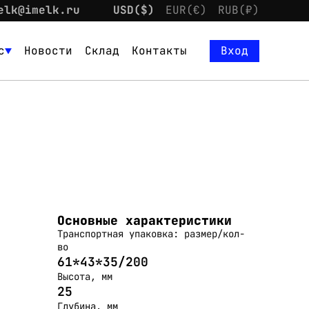
elk@imelk.ru
USD($)
EUR(€)
RUB(₽)
с
Новости
Склад
Контакты
Вход
Основные характеристики
Транспортная упаковка: размер/кол-
во
61*43*35/200
Высота, мм
25
Глубина, мм