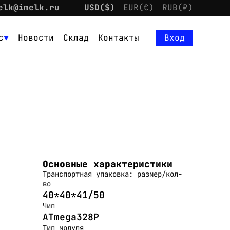
elk@imelk.ru
USD($)
EUR(€)
RUB(₽)
с
Новости
Склад
Контакты
Вход
Основные характеристики
Транспортная упаковка: размер/кол-
во
40*40*41/50
Чип
ATmega328P
Тип модуля