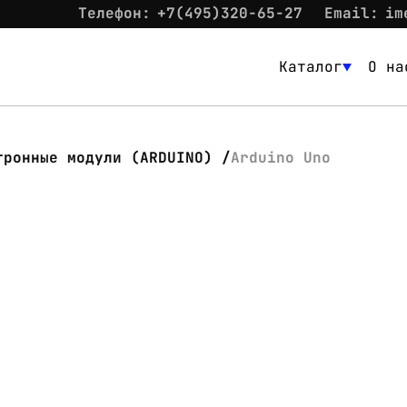
Телефон:
+7(495)320-65-27
Email:
im
Каталог
О на
Каталог
О нас
тронные модули (ARDUINO)
Arduino Uno
Новости
Склад
Контакты
Вход
Контакты
Телефон:
+7(495)320-65-27