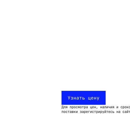
Email:
imelk@imelk.ru
USD($)
EUR(€)
RUB(₽)
Узнать цену
Для просмотра цен, наличия и срок
поставки зарегистрируйтесь на сай