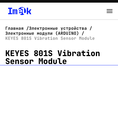
Каталог
Главная
Электронные устройства
Электронные модули (ARDUINO)
О нас
KEYES 801S Vibration Sensor Module
KEYES 801S Vibration
Новости
Sensor Module
Склад
Контакты
Вход