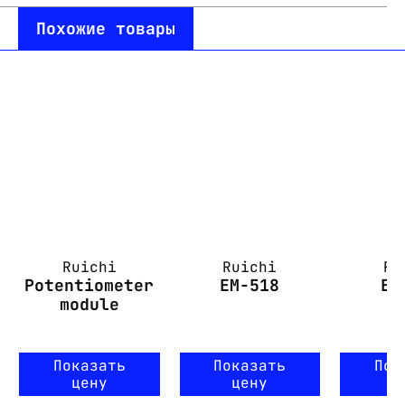
Похожие товары
Ruichi
Ruichi
Ru
Potentiometer
EM-518
EM
module
Показать
Показать
Пок
цену
цену
ц