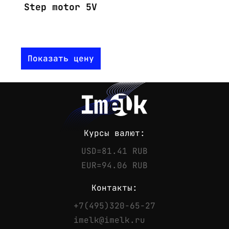
Step motor 5V
Показать цену
Курсы валют:
USD=81.41 RUB
EUR=94.06 RUB
Контакты:
+7(495)320-65-27
Контакты
imelk@imelk.ru