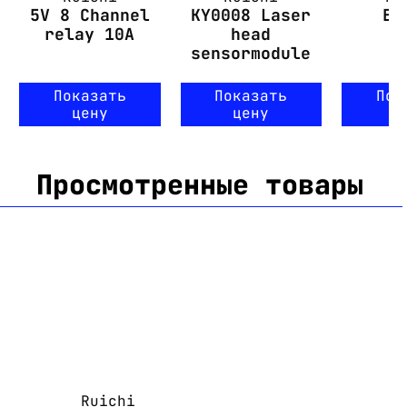
5V 8 Channel
KY0008 Laser
EM
relay 10A
head
sensormodule
Показать
Показать
Пок
цену
цену
ц
Просмотренные товары
Ruichi